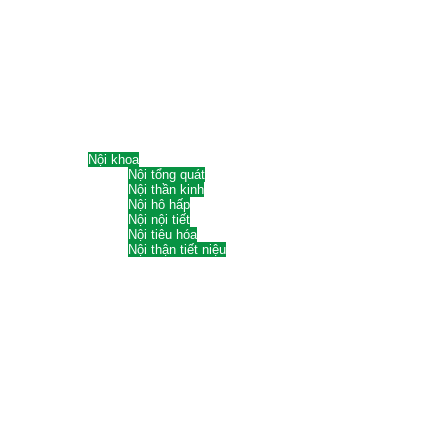
Sức khỏe răng miệng
Răng miệng trẻ em
Các ngành khác
Tự miễn và dị ứng
Truyền nhiễm
Tai Mũi Họng
Nhãn khoa
Nam khoa
Huyết học
Da liễu
Nội khoa
Nội tổng quát
Nội thần kinh
Nội hô hấp
Nội nội tiết
Nội tiêu hóa
Nội thận tiết niệu
Ngoại khoa
Chấn thương chỉnh hình
Thần kinh và sọ não
Chăm sóc
Cách dạy con
Làm cha mẹ
Cẩm nang dạy trẻ
Nuôi dạy tính cách & cảm xúc
Dinh dưỡng trẻ em
Ăn dặm nhật bản
Hướng dẫn dinh dưỡng
Chăm sóc trẻ em
Mới sinh đến 21 tuổi