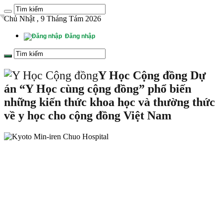
Chủ Nhật , 9 Tháng Tám 2026
Đăng nhập
Y Học Cộng đồng Dự
án “Y Học cùng cộng đồng” phổ biến
những kiến thức khoa học và thường thức
về y học cho cộng đồng Việt Nam
Trang chủ
Giới thiệu
Ý tưởng – Mục tiêu
Thông tin tòa soạn
Danh sách thư ngỏ
Danh sách thành viên
Danh sách dự án
Nhà tài trợ
Chuyên ngành
Ung thư